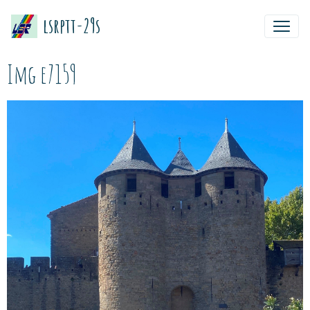
lsrptt-29s
Img e7159