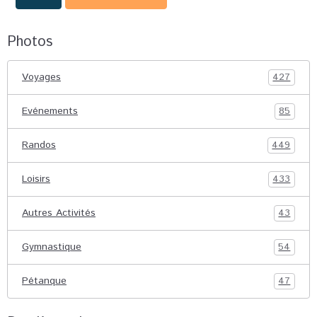
Photos
Voyages
427
Evénements
85
Randos
449
Loisirs
433
Autres Activités
43
Gymnastique
54
Pétanque
47