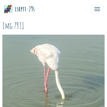
lsrptt-29s
Img 7931