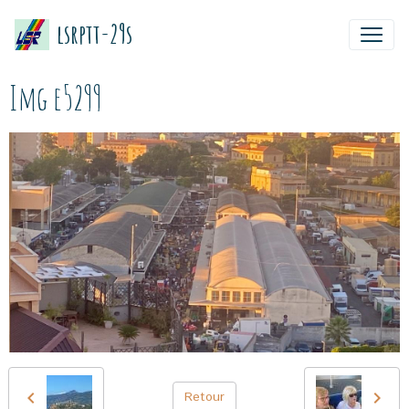
lsrptt-29s
Img e5299
Retour