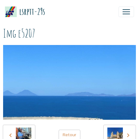
lsrptt-29s
Img e5207
Retour