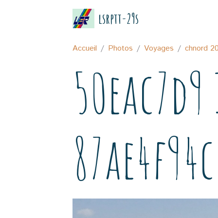
lsrptt-29s
Accueil
Photos
Voyages
chnord 2
50eac7d9 
87ae4f94c