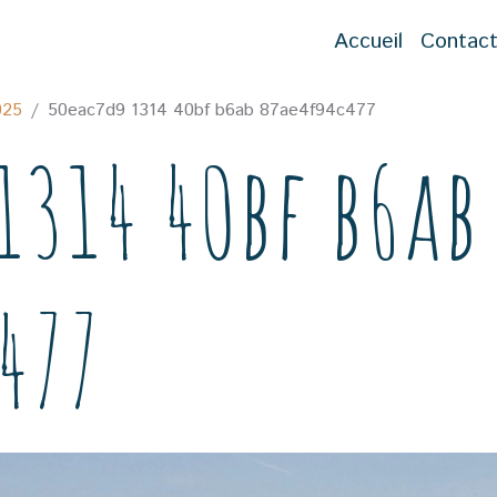
Accueil
Contac
025
50eac7d9 1314 40bf b6ab 87ae4f94c477
1314 40bf b6ab
477