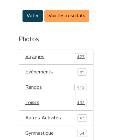
Voter
Voir les résultats
Photos
Voyages
427
Evénements
85
Randos
449
Loisirs
433
Autres Activités
43
Gymnastique
54