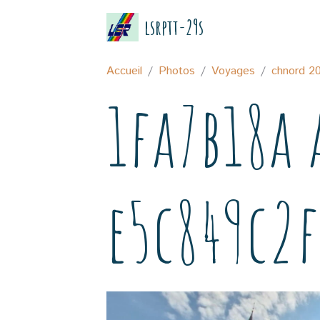
lsrptt-29s
Accueil
Photos
Voyages
chnord 2
1fa7b18a 
e5c849c2