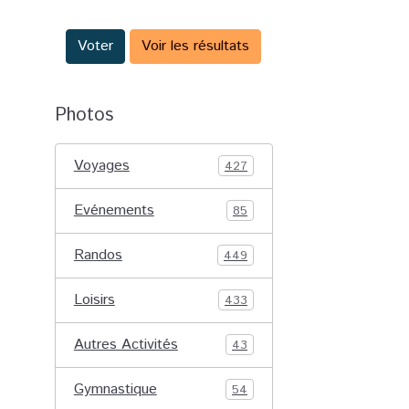
Voter
Voir les résultats
Photos
Voyages
427
Evénements
85
Randos
449
Loisirs
433
Autres Activités
43
Gymnastique
54