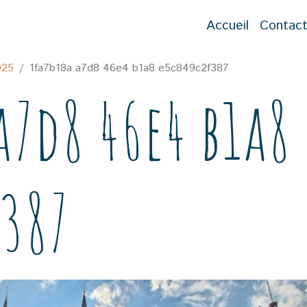
Accueil
Contac
025
1fa7b18a a7d8 46e4 b1a8 e5c849c2f387
a7d8 46e4 b1a8
f387