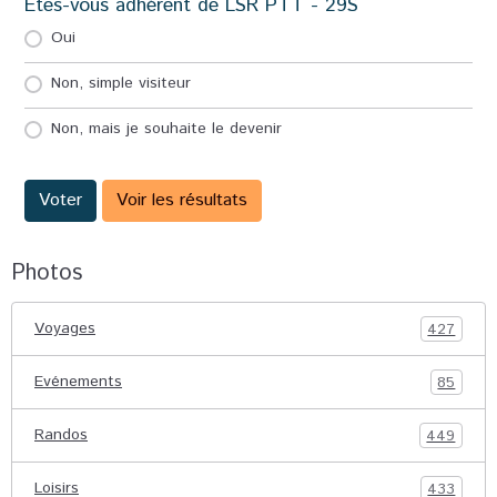
Etes-vous adhérent de LSR PTT - 29S
Oui
Non, simple visiteur
Non, mais je souhaite le devenir
Voter
Voir les résultats
Photos
Voyages
427
Evénements
85
Randos
449
Loisirs
433