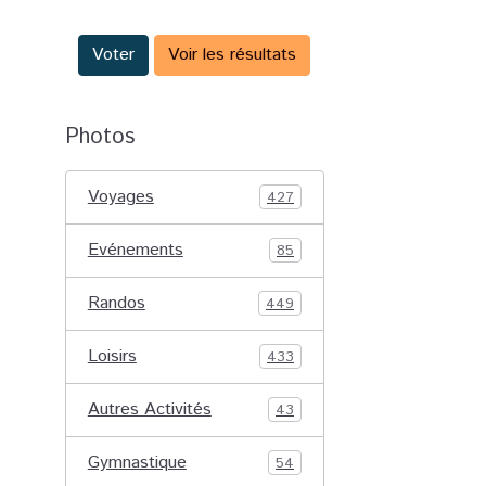
Voter
Voir les résultats
Photos
Voyages
427
Evénements
85
Randos
449
Loisirs
433
Autres Activités
43
Gymnastique
54