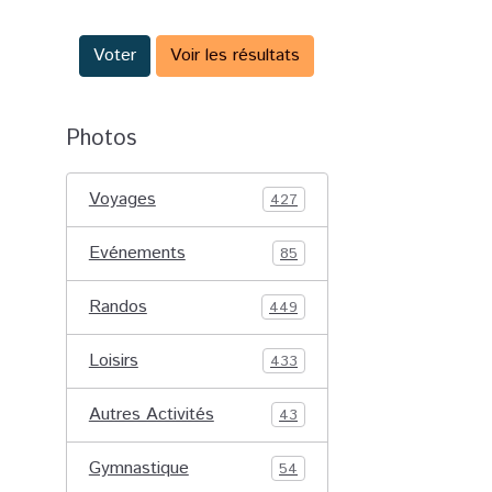
Voter
Voir les résultats
Photos
Voyages
427
Evénements
85
Randos
449
Loisirs
433
Autres Activités
43
Gymnastique
54