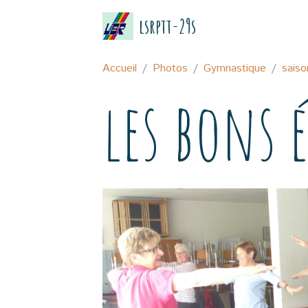
lsrptt-29s
Accueil
Photos
Gymnastique
sais
les bons 