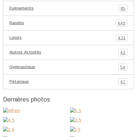
Evénements
85
Randos
449
Loisirs
433
Autres Activités
43
Gymnastique
54
Pétanque
47
Dernières photos