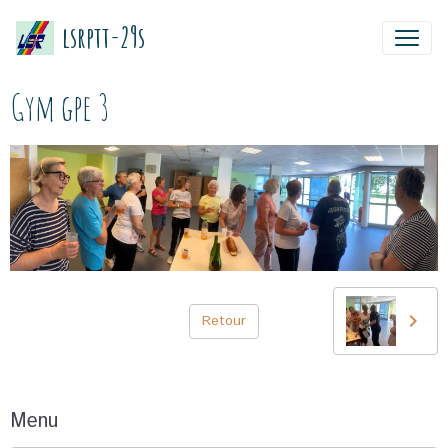
lsrptt-29s
Gym gpe 3
Retour
Menu