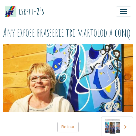
lsrptt-29s
Any expose brasserie tri martolod a conq
Retour