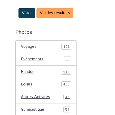
Voter
Voir les résultats
Photos
Voyages
427
Evénements
85
Randos
449
Loisirs
433
Autres Activités
43
Gymnastique
54