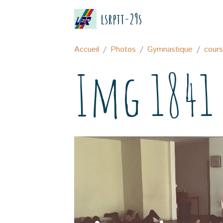
lsrptt-29s
Accueil
Photos
Gymnastique
cour
Img 1841