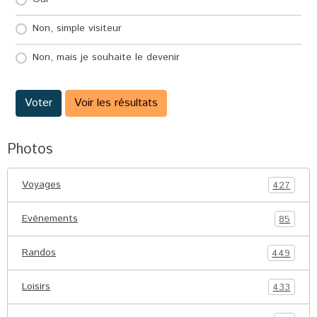
Non, simple visiteur
Non, mais je souhaite le devenir
Voter
Voir les résultats
Photos
Voyages
427
Evénements
85
Randos
449
Loisirs
433