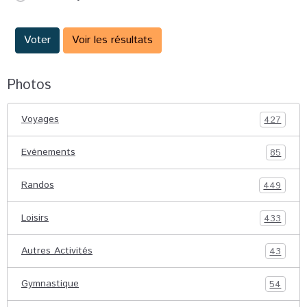
Voter
Voir les résultats
Photos
Voyages
427
Evénements
85
Randos
449
Loisirs
433
Autres Activités
43
Gymnastique
54