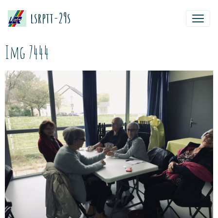
lsrptt-29s
Img 7444